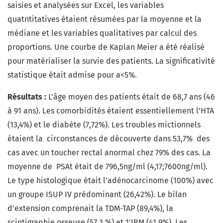
saisies et analysées sur Excel, les variables
quatntitatives étaient résumées par la moyenne et la
médiane et les variables qualitatives par calcul des
proportions. Une courbe de Kaplan Meier a été réalisé
pour matérialiser la survie des patients. La significativité
statistique était admise pour a<5%.
Résultats :
L'âge moyen des patients était de 68,7 ans (46
à 91 ans). Les comorbidités étaient essentiellement l’HTA
(13,4%) et le diabète (7,72%). Les troubles mictionnels
étaient la circonstances de découverte dans 53,7% des
cas avec un toucher rectal anormal chez 79% des cas. La
moyenne de PSAt était de 796,5ng/ml (4,17;7600ng/ml).
Le type histologique était l’adénocarcinome (100%) avec
un groupe ISUP IV prédominant (26,42%). Le bilan
d’extension comprenait la TDM-TAP (89,4%), la
scintigraphie osseuse (57,3 %) et 1'IRM (41,9%). Les