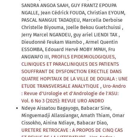
SANDRA ANGOA SAAH, GUY FRANTZ EPOUPA
NGALLE, Jean Cédrick FOUDA, Christian EYOUM,
PASCAL NANGUE TADADJEU, Marcella Derboise
Christelle Biyouma, Joelle Bekou Guetchuissi ,
Jerry Marcel NGANDEU, guy ariel LIENDI TAX ,
Dieudonné Feukam Wambo , Armel Quentin
ESSOMBA, Edouard Hervé MOBY MPAH, Fru
ANGWAFO III,
PROFILS EPIDEMIOLOGIQUES,
CLINIQUES ET PARACLINIQUES DES PATIENTS
SOUFFRANT DE DYSFONCTION ERECTILE DANS
QUATRE HOPITAUX DE LA VILLE DE DOUALA : UNE
ETUDE TRANSVERSALE ANALYTIQUE
,
Uro-Andro
: Revue d'Urologie et d'Andrologie de l'ASU:
Vol. 6 No 3 (2025): REVUE URO ANDRO
Ndeye Aissatou Bagayogo, Babacar Sine,
Minguemadji Allassiangar, Amath Thiam, Omar
Cissokho, Ainina Ndiaye, Babacar Diao,
URETERE RETROCAVE : A PROPOS DE CINQ CAS