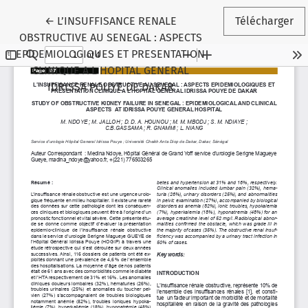
Retourner aux informations sur l'article
←
L’INSUFFISANCE RENALE
Télécharger
OBSTRUCTIVE AU SENEGAL : ASPECTS
EPIDEMIOLOGIQUES ET PRESENTATION
CLINIQUE A L HOPITAL GENERAL
IDRISSA POUYE DE DAKAR