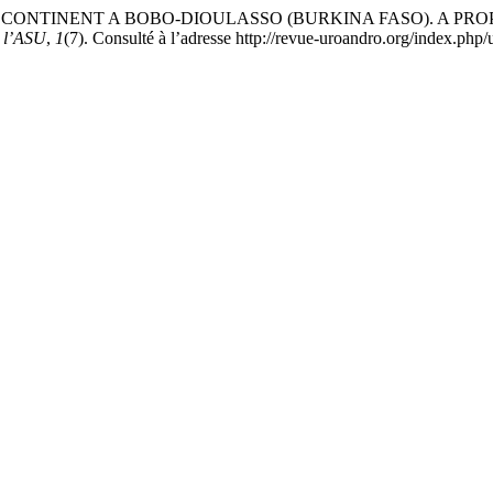
PADIAS CONTINENT A BOBO-DIOULASSO (BURKINA FASO). A 
e l’ASU
,
1
(7). Consulté à l’adresse http://revue-uroandro.org/index.php/