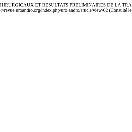
ECTS CHIRURGICAUX ET RESULTATS PRELIMINAIRES DE LA 
tp://revue-uroandro.org/index.php/uro-andro/article/view/62 (Consulté le