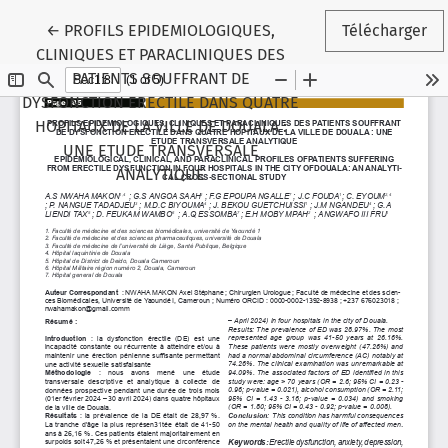
Retourner aux informations sur l'article
←
PROFILS EPIDEMIOLOGIQUES,
Télécharger
CLINIQUES ET PARACLINIQUES DES
PATIENTS SOUFFRANT DE
DYSFONCTION ERECTILE DANS QUATRE
HOPITAUX DE LA VILLE DE DOUALA :
UNE ETUDE TRANSVERSALE
ANALYTIQUE