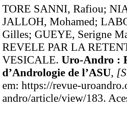
TORE SANNI, Rafiou; NI
JALLOH, Mohamed; LAB
Gilles; GUEYE, Serigne
REVELE PAR LA RETEN
VESICALE.
Uro-Andro : R
d’Andrologie de l’ASU
,
[S
em: https://revue-uroandro.
andro/article/view/183. Ace