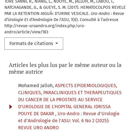
TORE SANNI, R., NIANG, L., NDOYE, M., JALLOH, M., LABOU, I.,
NATCHAGANDE, G., & GUEYE, S. M. (2017). HEMATOCOLPOS REVELE
PAR LA RETENTION AIGUÃ‹ D’URINE VESICALE.
Uro-Andro : Revue
d’Urologie Et d’Andrologie De l’ASU
,
1
(8). Consulté à l’adresse
http://revue-uroandro.org/index.php/uro-
andro/article/view/183
Formats de citations
Articles les plus lus par le même auteur ou la
même autrice
Mohamed Jalloh,
ASPECTS EPIDEMIOLOGIQUES,
CLINIQUES, PARACLINIQUES ET THERAPEUTIQUES
DU CANCER DE LA PROSTATE AU SERVICE
D’UROLOGIE DE L’HOPITAL GENERAL IDRISSA
POUYE DE DAKAR
,
Uro-Andro : Revue d'Urologie
et d'Andrologie de l'ASU: Vol. 6 No 2 (2025):
REVUE URO ANDRO