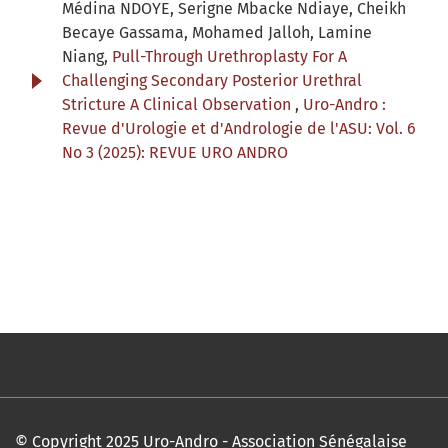
Médina NDOYE, Serigne Mbacke Ndiaye, Cheikh
Becaye Gassama, Mohamed Jalloh, Lamine
Niang,
Pull-Through Urethroplasty For A
Challenging Secondary Posterior Urethral
Stricture A Clinical Observation
,
Uro-Andro :
Revue d'Urologie et d'Andrologie de l'ASU: Vol. 6
No 3 (2025): REVUE URO ANDRO
© Copyright 2025 Uro-Andro - Association Sénégalaise