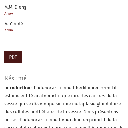
M.M. Dieng
Array
M. Condé
Array
PDF
Résumé
Introduction
: L’adénocarcinome liberkhunien primitif
est une entité anatomoclinique rare des cancers de la
vessie qui se développe sur une métaplasie glandulaire
des cellules urothéliales de la vessie. Nous présentons
un cas d’adénocarcinome lieberkhunien primitif de la
vessie et discuterons la prise en charge thérapeutique, le