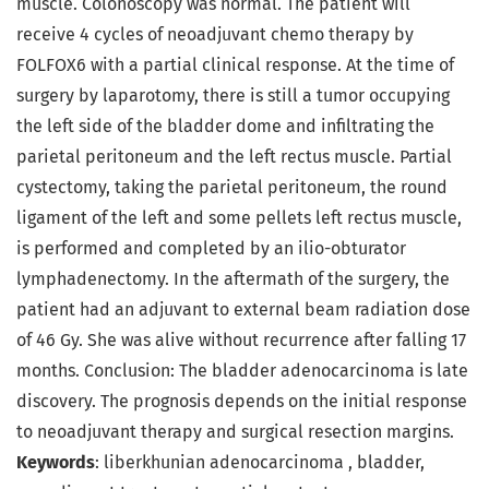
muscle. Colonoscopy was normal. The patient will
receive 4 cycles of neoadjuvant chemo therapy by
FOLFOX6 with a partial clinical response. At the time of
surgery by laparotomy, there is still a tumor occupying
the left side of the bladder dome and infiltrating the
parietal peritoneum and the left rectus muscle. Partial
cystectomy, taking the parietal peritoneum, the round
ligament of the left and some pellets left rectus muscle,
is performed and completed by an ilio-obturator
lymphadenectomy. In the aftermath of the surgery, the
patient had an adjuvant to external beam radiation dose
of 46 Gy. She was alive without recurrence after falling 17
months. Conclusion: The bladder adenocarcinoma is late
discovery. The prognosis depends on the initial response
to neoadjuvant therapy and surgical resection margins.
Keywords
: liberkhunian adenocarcinoma , bladder,