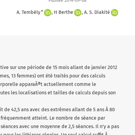
Publiée 2014-09-08
+
A. Tembély
H Berthe
A. S. Diakité
ctive sur une période de 15 mois allant de janvier 2012
mes, 13 femmes) ont été traités pour des calculs
-corporelle apparaÃ®t actuellement comme le
tes les localisations et tailles de calculs depuis son
t de 42,5 ans avec des extrêmes allant de 5 ans Ã 80
us fréquemment atteint. Le nombre de séance par
 séances avec une moyenne de 2,5 séances. Il n’y a pas
pour les lithiases rénales. Un seul calcul suffit Ã