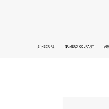
Vol. 6 No 2 (2025): REVUE URO ANDRO
S'INSCRIRE
NUMÉRO COURANT
AR